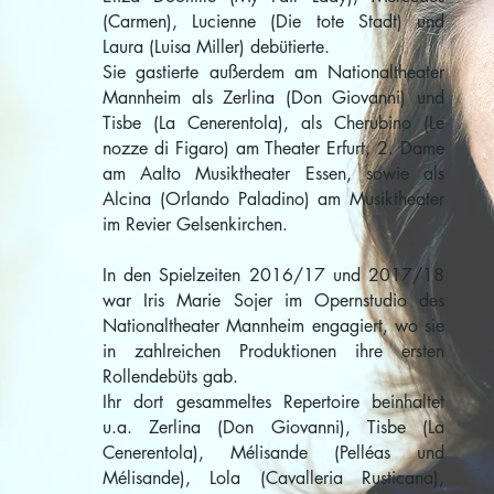
(Carmen), Lucienne (Die tote Stadt) und
Laura (Luisa Miller) debütierte.
Sie gastierte außerdem am Nationaltheater
Mannheim als Zerlina (Don Giovanni) und
Tisbe (La Cenerentola), als Cherubino (Le
nozze di Figaro) am Theater Erfurt, 2. Dame
am Aalto Musiktheater Essen, sowie als
Alcina (Orlando Paladino) am Musiktheater
im Revier Gelsenkirchen.
In den Spielzeiten 2016/17 und 2017/18
war Iris Marie Sojer im Opernstudio des
Nationaltheater Mannheim engagiert, wo sie
in zahlreichen Produktionen ihre ersten
Rollendebüts gab.
Ihr dort gesammeltes Repertoire beinhaltet
u.a. Zerlina (Don Giovanni), Tisbe (La
Cenerentola), Mélisande (Pelléas und
Mélisande), Lola (Cavalleria Rusticana),