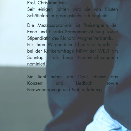
Prof. Christiane Iven.
Seit einigen Jahren wird sie von Kirsten
Schötteldreier gesangstechnisch begleitet.
Die Mezzosopranistin ist Preisträgerin der
Enno und Christa Springmann-Stiftung sowie
Stipendiatin des Richard-Wagner-Verbands.
Für ihren Wuppertaler Cherubino wurde sie
bei der Kritikerumfrage NRW der WELT am
Sonntag als beste Nachwuchssängerin
nominiert.
Sie liebt neben der Oper ebenso das
Konzert- und Liedfach, sowie
Fernwanderwege und Naturerfahrung.