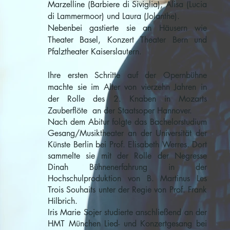
Marzelline (Barbiere di Siviglia), Alisa (Lucia
di Lammermoor) und Laura (Jolanthe).
Nebenbei gastierte sie an Häusern wie
Theater Basel, Konzert Theater Bern und
Pfalztheater Kaiserslautern.
Ihre ersten Schritte auf der Opernbühne
machte sie im Alter von vierzehn Jahren in
der Rolle des 2. Knaben in Mozarts
Zauberflöte an der Staatsoper Hannover.
Nach dem Abitur folgte das Bachelorstudium
Gesang/Musiktheater an der Universität der
Künste Berlin bei Prof. Elisabeth Werres. Dort
sammelte sie mit der Rolle der Negresse
Dinah Bühnenerfahrung in der
Hochschulproduktion von B. Martinus Les
Trois Souhaits unter der Regie von Prof. Frank
Hilbrich.
Iris Marie Sojer studierte anschließend an der
HMT München Lied- und Konzertgesang bei