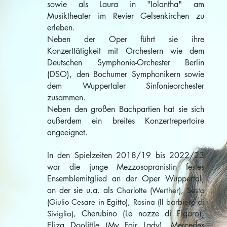
sowie als Laura in "Iolantha" am
Musiktheater im Revier Gelsenkirchen zu
erleben.
Neben der Oper führt sie ihre
Konzerttätigkeit mit Orchestern wie dem
Deutschen Symphonie-Orchester Berlin
(DSO), den Bochumer Symphonikern sowie
dem Wuppertaler Sinfonieorchester
zusammen.
Neben den großen Bachpartien hat sie sich
außerdem ein breites Konzertrepertoire
angeeignet.
I
n den Spielzeiten 2018/19 bis 2022/23
war die junge Mezzosopranistin festes
Ensemblemitglied an der Oper Wuppertal,
an
der sie u.a. als
Charlotte (Werther), Sesto
(Giulio Cesare in Egitto), Rosina (Il barbiere di
Cherubino (Le nozze di Figaro),
Siviglia),
Eliza Doolittle (My Fair Lady), Mercedes