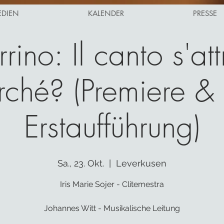
EDIEN
KALENDER
PRESSE
rino: Il canto s'att
rché? (Premiere & 
Erstaufführung)
Sa., 23. Okt.
  |  
Leverkusen
Iris Marie Sojer - Clitemestra
Johannes Witt - Musikalische Leitung