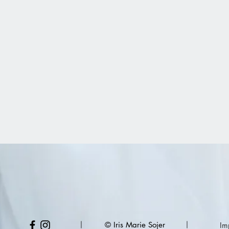
｜
© Iris Marie Sojer
｜
Im