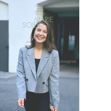
IRIS
MARIE
SOJER
Mezzosopran